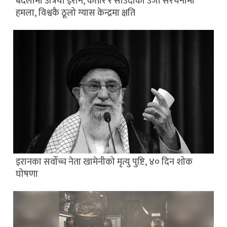
बदलामा उत्रियो इरान, कतार र साउदीका उर्जा संरचनामा
हमला, विश्वकै ठूलो ग्यास केन्द्रमा क्षति
इरानका सर्वोच्च नेता खामेनीको मृत्यु पुष्टि, ४० दिन शोक
घोषणा