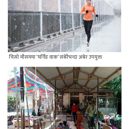
चिसो मौसममा ‘मर्निङ वाक’ सबेरैभन्दा अबेर उपयुक्त