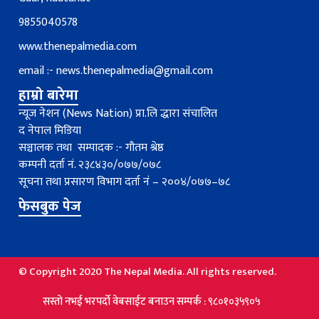
9855040578
www.thenepalmedia.com
email :-
news.thenepalmedia@gmail.com
हाम्रो बारेमा
न्यूज नेशन (News Nation) प्रा.लि द्धारा संचालित
द नेपाल मिडिया
सञ्चालक तथा सम्पादक :- गौतम श्रेष्ठ
कम्पनी दर्ता नं. २३८४३०/०७७/०७८
सूचना तथा प्रसारण विभाग दर्ता नंं – २००४/०७७–७८
फेसबुक पेज
© Copyright 2020 The Nepal Media. All rights reserved.
ो नभई भरपर्दाे वेबसाईट बनाउन सम्पर्क : ९८०१०३५९०५