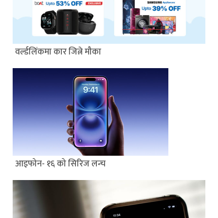
वर्ल्डलिंकमा कार जित्ने मौका
आइफोन- १६ को सिरिज लन्च