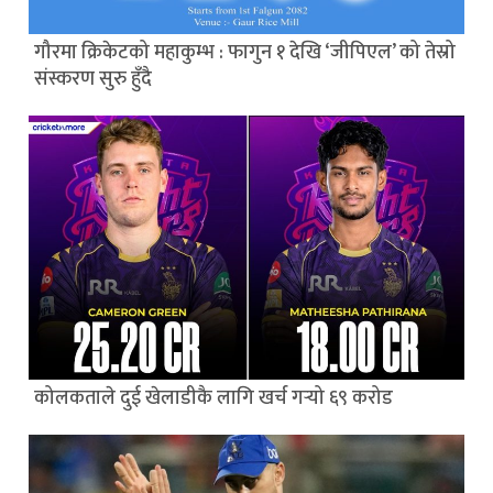
गौरमा क्रिकेटको महाकुम्भ : फागुन १ देखि ‘जीपिएल’ को तेस्रो
संस्करण सुरु हुँदै
कोलकताले दुई खेलाडीकै लागि खर्च गर्‍यो ६९ करोड