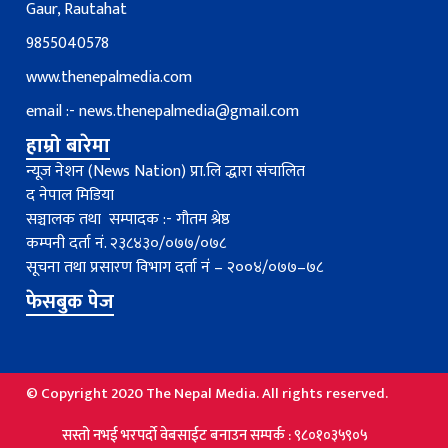
Gaur, Rautahat
9855040578
www.thenepalmedia.com
email :-
news.thenepalmedia@gmail.com
हाम्रो बारेमा
न्यूज नेशन (News Nation) प्रा.लि द्धारा संचालित
द नेपाल मिडिया
सञ्चालक तथा सम्पादक :- गौतम श्रेष्ठ
कम्पनी दर्ता नं. २३८४३०/०७७/०७८
सूचना तथा प्रसारण विभाग दर्ता नंं – २००४/०७७–७८
फेसबुक पेज
© Copyright 2020 The Nepal Media. All rights reserved.
्तो नभई भरपर्दाे वेबसाईट बनाउन सम्पर्क : ९८०१०३५९०५