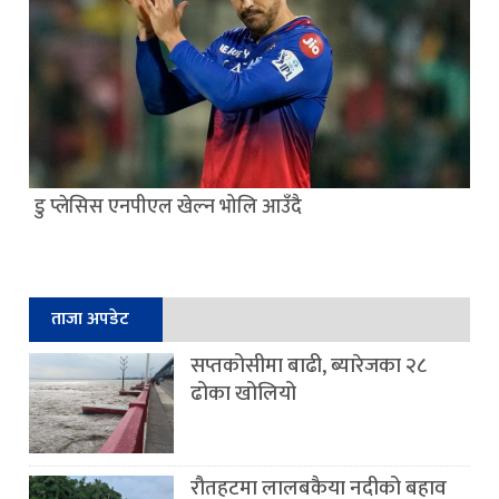
डु प्लेसिस एनपीएल खेल्न भोलि आउँदै
ताजा अपडेट
सप्तकोसीमा बाढी, ब्यारेजका २८
ढोका खोलियो
रौतहटमा लालबकैया नदीको बहाव