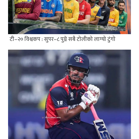
टी–२० विश्वकप : सुपर–८ पुग्ने सबै टोलीको लाग्यो टुंगो