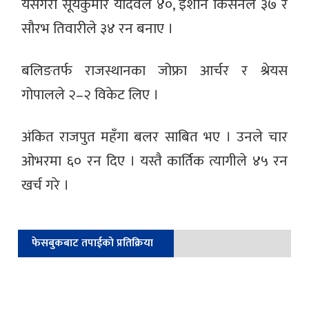
यसैगरी सूर्यकुमार यादवले ४०, इशान किसनले ३७ र
सौरभ तिवारीले ३४ रन बनाए ।
बलिङतर्फ राजस्थानका जोफ्रा आर्चर र श्रेयस
गोपालले २–२ विकेट लिए ।
अंकित राजपुत महँगा बलर साबित भए । उनले चार
ओभरमा ६० रन दिए । यस्तै कार्तिक त्यागीले ४५ रन
खर्च गरे ।
फेसबुकबाट तपाईको प्रतिक्रिया