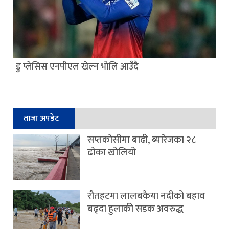
डु प्लेसिस एनपीएल खेल्न भोलि आउँदै
ताजा अपडेट
सप्तकोसीमा बाढी, ब्यारेजका २८
ढोका खोलियो
रौतहटमा लालबकैया नदीको बहाव
बढ्दा हुलाकी सडक अवरुद्ध