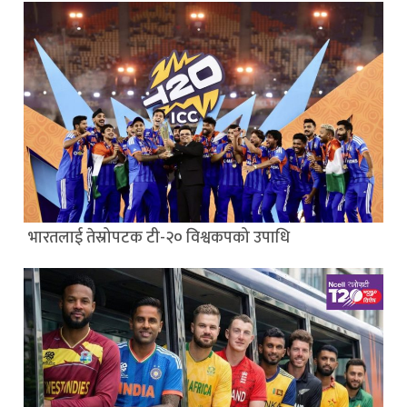
भारतलाई तेस्रोपटक टी-२० विश्वकपको उपाधि