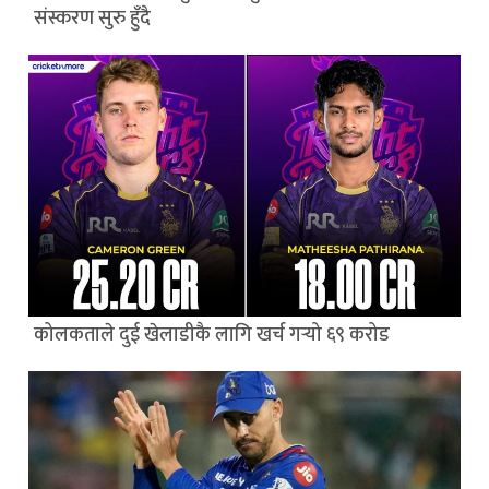
संस्करण सुरु हुँदै
कोलकताले दुई खेलाडीकै लागि खर्च गर्‍यो ६९ करोड