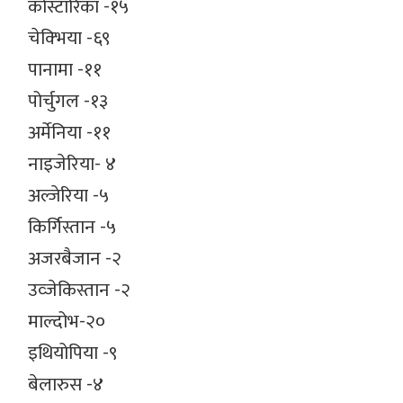
कोस्टारिका -१५
चेक्भिया -६९
पानामा -११
पोर्चुगल -१३
अर्मेनिया -११
नाइजेरिया- ४
अल्जेरिया -५
किर्गिस्तान -५
अजरबैजान -२
उव्जेकिस्तान -२
माल्दोभ-२०
इथियोपिया -९
बेलारुस -४