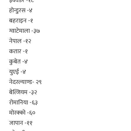
इक्वेडर -१८
होन्डुरस -४
बहराइन -१
ग्वाटेमाला -३७
नेपाल -१२
कतार -१
कुबेत -४
युएई -४
नेदरल्याण्ड- २९
बेल्जियम -३२
रोमानिया -६३
मोरक्को -६०
जापान -११