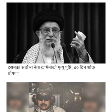
इरानका सर्वोच्च नेता खामेनीको मृत्यु पुष्टि, ४० दिन शोक
घोषणा