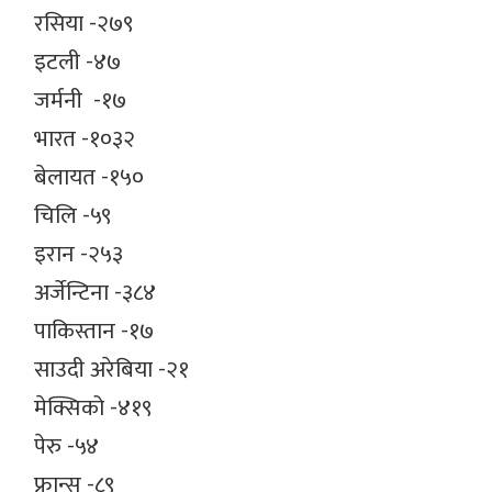
रसिया -२७९
इटली -४७
जर्मनी -१७
भारत -१०३२
बेलायत -१५०
चिलि -५९
इरान -२५३
अर्जेन्टिना -३८४
पाकिस्तान -१७
साउदी अरेबिया -२१
मेक्सिको -४१९
पेरु -५४
फ्रान्स -८९