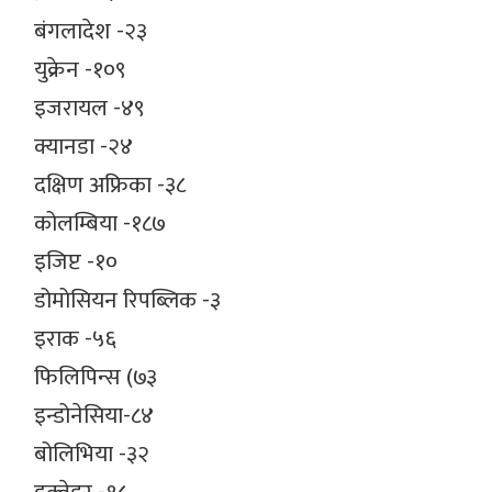
बंगलादेश -२३
युक्रेन -१०९
इजरायल -४९
क्यानडा -२४
दक्षिण अफ्रिका -३८
कोलम्बिया -१८७
इजिप्ट -१०
डोमोसियन रिपब्लिक -३
इराक -५६
फिलिपिन्स (७३
इन्डोनेसिया-८४
बोलिभिया -३२