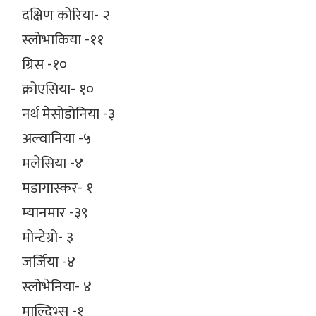
दक्षिण कोरिया- २
स्लोभाकिया -११
ग्रिस -१०
क्रोएसिया- १०
नर्थ मेसोडोनिया -३
अल्वानिया -५
मलेसिया -४
मडागास्कर- १
म्यानमार -३९
मोन्टेग्रो- ३
जर्जिया -४
स्लोभेनिया- ४
माल्दिभ्स -१