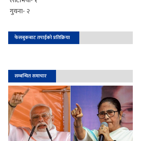
लाटभिया- १
गुयना- २
फेसबुकबाट तपाईको प्रतिक्रिया
सम्बन्धित समाचार