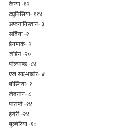
केन्या -१२
ट्युनिसिया- ११४
अफगानिस्तान- ३
सर्बिया -२
डेनमार्क- २
जोर्डन -२०
पोल्याण्ड -८४
एल साल्भाडोर- ४
बोस्निया- १
लेबनान- ८
पाराग्वे -१४
हंगेरी -२४
बुल्गेरिया -१०