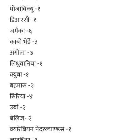
मोजाबिक्यु -१
डिआरसी- १
जमैका -६
काबो भेर्डे -३
अंगोला -७
लिथुवानिया -१
क्युबा -१
बहमास -२
सिरिया -४
उर्बा -२
बेलिज- २
क्यारेबियन नेदरल्याण्डस -१