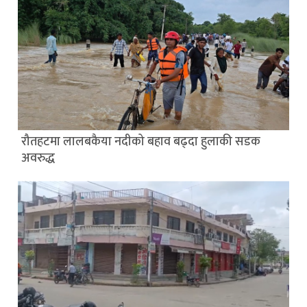
रौतहटमा लालबकैया नदीको बहाव बढ्दा हुलाकी सडक
अवरुद्ध