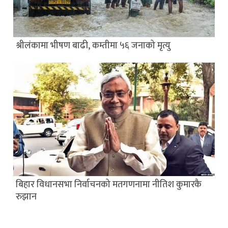
श्रीलंकामा भीषण बाढी, कम्तीमा ५६ जनाको मृत्यु
बिहार विधानसभा निर्वाचनको मतगणनामा नीतिश कुमारकै
रुझान