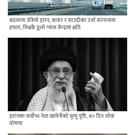
बदलामा उत्रियो इरान, कतार र साउदीका उर्जा संरचनामा
हमला, विश्वकै ठूलो ग्यास केन्द्रमा क्षति
इरानका सर्वोच्च नेता खामेनीको मृत्यु पुष्टि, ४० दिन शोक
घोषणा