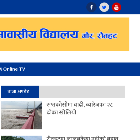
 Online TV
ताजा अपडेट
सप्तकोसीमा बाढी, ब्यारेजका २८
ढोका खोलियो
रौतहटमा लालबकैया नदीको बहाव