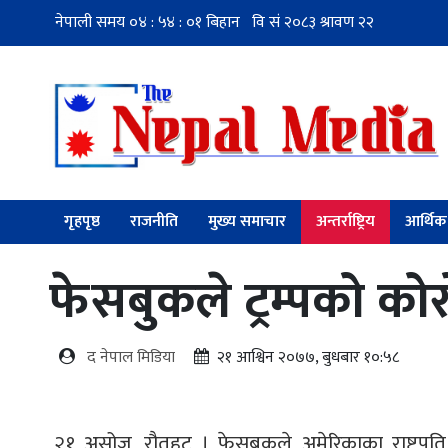
गृहपृष्ठ
राजनीति
मुख्य समाचार
अन्तर्राष्ट्रिय
आर्थिक
फेसबुकले ट्रम्पको कोर
द नेपाल मिडिया
२१ आश्विन २०७७, बुधबार १०:५८
२१ असोज, रौतहट । फेसबुकले अमेरिकाका राष्ट्रपति 