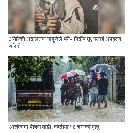
अमेरिकी अदालतमा मादुरोले भने– निर्दोष छु, मलाई अपहरण
गरियो
श्रीलंकामा भीषण बाढी, कम्तीमा ५६ जनाको मृत्यु