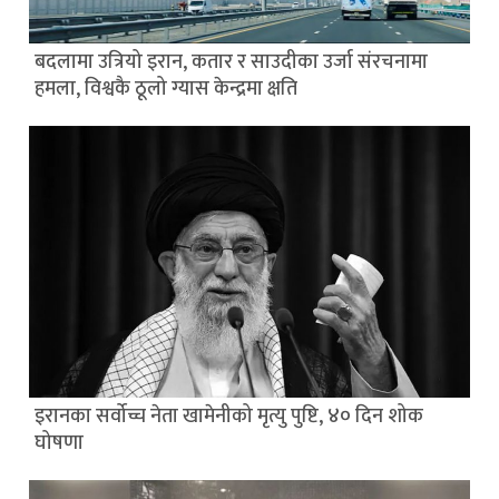
बदलामा उत्रियो इरान, कतार र साउदीका उर्जा संरचनामा
हमला, विश्वकै ठूलो ग्यास केन्द्रमा क्षति
इरानका सर्वोच्च नेता खामेनीको मृत्यु पुष्टि, ४० दिन शोक
घोषणा