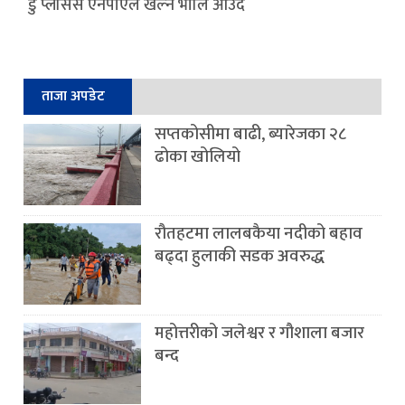
डु प्लेसिस एनपीएल खेल्न भोलि आउँदै
ताजा अपडेट
सप्तकोसीमा बाढी, ब्यारेजका २८
ढोका खोलियो
रौतहटमा लालबकैया नदीको बहाव
बढ्दा हुलाकी सडक अवरुद्ध
महोत्तरीको जलेश्वर र गौशाला बजार
बन्द