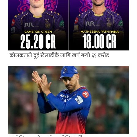
कोलकताले दुई खेलाडीकै लागि खर्च गर्‍यो ६९ करोड