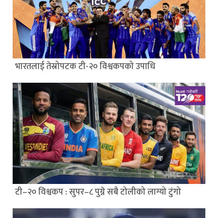
भारतलाई तेस्रोपटक टी-२० विश्वकपको उपाधि
टी–२० विश्वकप : सुपर–८ पुग्ने सबै टोलीको लाग्यो टुंगो