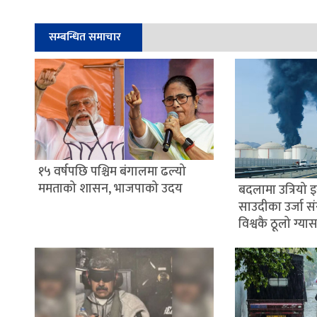
सम्बन्धित समाचार
१५ वर्षपछि पश्चिम बंगालमा ढल्यो
ममताको शासन, भाजपाको उदय
बदलामा उत्रियो 
साउदीका उर्जा स
विश्वकै ठूलो ग्यास 