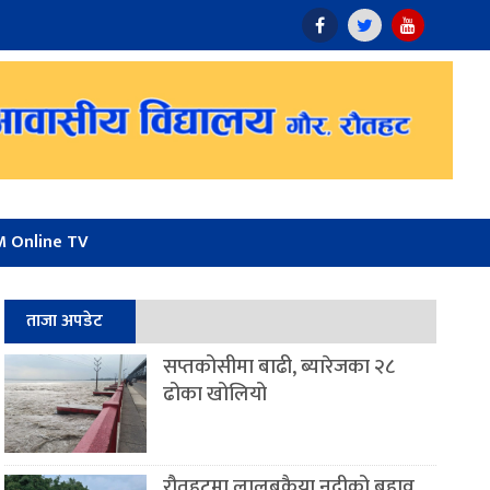
 Online TV
ताजा अपडेट
सप्तकोसीमा बाढी, ब्यारेजका २८
ढोका खोलियो
रौतहटमा लालबकैया नदीको बहाव