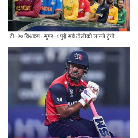
टी–२० विश्वकप : सुपर–८ पुग्ने सबै टोलीको लाग्यो टुंगो