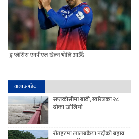
डु प्लेसिस एनपीएल खेल्न भोलि आउँदै
ताजा अपडेट
सप्तकोसीमा बाढी, ब्यारेजका २८
ढोका खोलियो
रौतहटमा लालबकैया नदीको बहाव