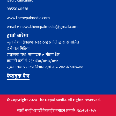
Gaur, Rautahat
9855040578
www.thenepalmedia.com
email :-
news.thenepalmedia@gmail.com
हाम्रो बारेमा
न्यूज नेशन (News Nation) प्रा.लि द्धारा संचालित
द नेपाल मिडिया
सञ्चालक तथा सम्पादक :- गौतम श्रेष्ठ
कम्पनी दर्ता नं. २३८४३०/०७७/०७८
सूचना तथा प्रसारण विभाग दर्ता नंं – २००४/०७७–७८
फेसबुक पेज
© Copyright 2020 The Nepal Media. All rights reserved.
सस्तो नभई भरपर्दाे वेबसाईट बनाउन सम्पर्क : ९८०१०३५९०५