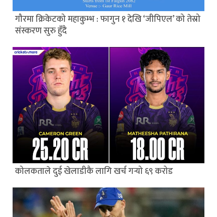
गौरमा क्रिकेटको महाकुम्भ : फागुन १ देखि ‘जीपिएल’ को तेस्रो
संस्करण सुरु हुँदै
कोलकताले दुई खेलाडीकै लागि खर्च गर्‍यो ६९ करोड