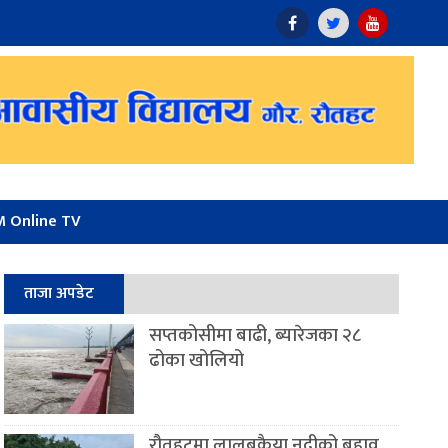
 Online TV
ताजा अपडेट
सप्तकोसीमा बाढी, ब्यारेजका २८
ढोका खोलियो
रौतहटमा लालबकैया नदीको बहाव