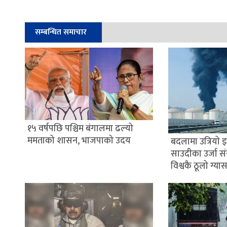
सम्बन्धित समाचार
१५ वर्षपछि पश्चिम बंगालमा ढल्यो
ममताको शासन, भाजपाको उदय
बदलामा उत्रियो 
साउदीका उर्जा स
विश्वकै ठूलो ग्यास 