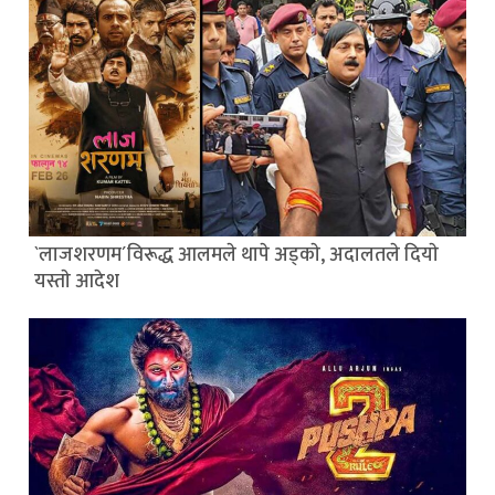
`लाजशरणम´विरूद्ध आलमले थापे अड्काे, अदालतले दियाे
यस्ताे आदेश