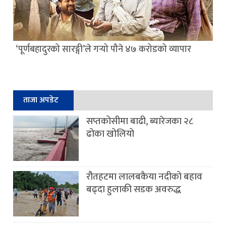
‘पूर्णबहादुरको सारङ्गी’ले गर्‍यो पौने ४७ करोडको व्यापार
ताजा अपडेट
सप्तकोसीमा बाढी, ब्यारेजका २८
ढोका खोलियो
रौतहटमा लालबकैया नदीको बहाव
बढ्दा हुलाकी सडक अवरुद्ध