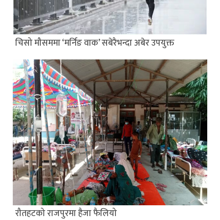
चिसो मौसममा ‘मर्निङ वाक’ सबेरैभन्दा अबेर उपयुक्त
रौतहटको राजपुरमा हैजा फैलियो