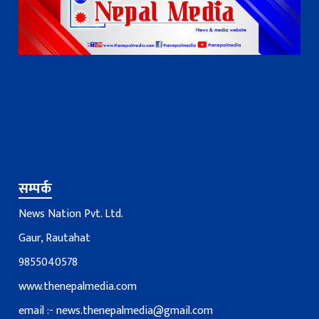
सम्पर्क
News Nation Pvt. Ltd.
Gaur, Rautahat
9855040578
www.thenepalmedia.com
email :-
news.thenepalmedia@gmail.com