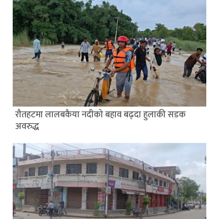
रौतहटमा लालबकैया नदीको बहाव बढ्दा हुलाकी सडक
अवरुद्ध