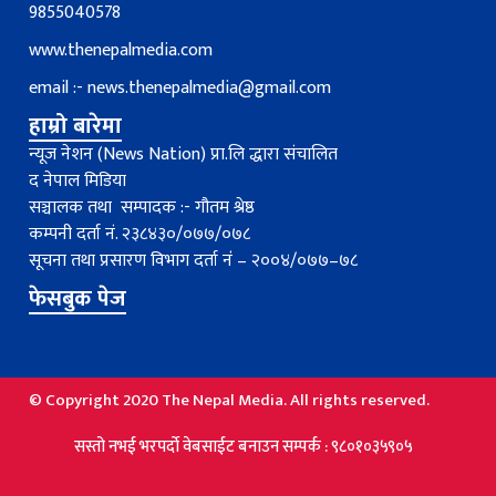
9855040578
www.thenepalmedia.com
email :-
news.thenepalmedia@gmail.com
हाम्रो बारेमा
न्यूज नेशन (News Nation) प्रा.लि द्धारा संचालित
द नेपाल मिडिया
सञ्चालक तथा सम्पादक :- गौतम श्रेष्ठ
कम्पनी दर्ता नं. २३८४३०/०७७/०७८
सूचना तथा प्रसारण विभाग दर्ता नंं – २००४/०७७–७८
फेसबुक पेज
© Copyright 2020 The Nepal Media. All rights reserved.
्तो नभई भरपर्दाे वेबसाईट बनाउन सम्पर्क : ९८०१०३५९०५