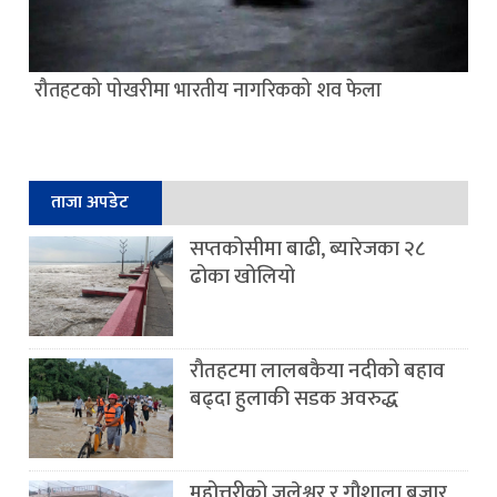
रौतहटको पोखरीमा भारतीय नागरिकको शव फेला
ताजा अपडेट
सप्तकोसीमा बाढी, ब्यारेजका २८
ढोका खोलियो
रौतहटमा लालबकैया नदीको बहाव
बढ्दा हुलाकी सडक अवरुद्ध
महोत्तरीको जलेश्वर र गौशाला बजार