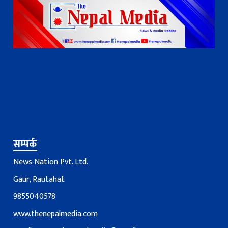
सम्पर्क
News Nation Pvt. Ltd.
Gaur, Rautahat
9855040578
www.thenepalmedia.com