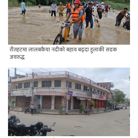
रौतहटमा लालबकैया नदीको बहाव बढ्दा हुलाकी सडक
अवरुद्ध