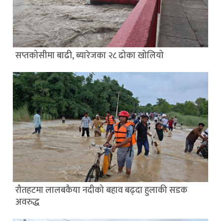
सप्तकोसीमा बाढी, ब्यारेजका २८ ढोका खोलियो
रौतहटमा लालबकैया नदीको बहाव बढ्दा हुलाकी सडक
अवरुद्ध