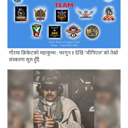
गौरमा क्रिकेटको महाकुम्भ : फागुन १ देखि ‘जीपिएल’ को तेस्रो
संस्करण सुरु हुँदै