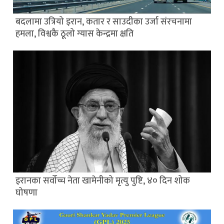
बदलामा उत्रियो इरान, कतार र साउदीका उर्जा संरचनामा
हमला, विश्वकै ठूलो ग्यास केन्द्रमा क्षति
इरानका सर्वोच्च नेता खामेनीको मृत्यु पुष्टि, ४० दिन शोक
घोषणा