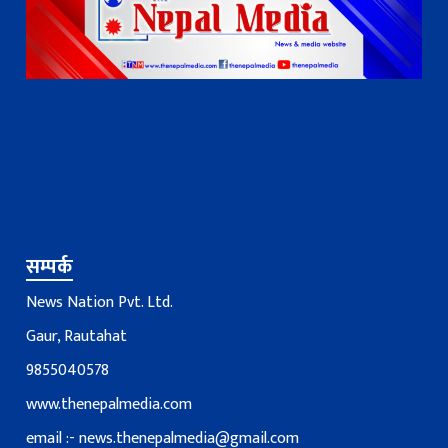
सम्पर्क
News Nation Pvt. Ltd.
Gaur, Rautahat
9855040578
www.thenepalmedia.com
email :-
news.thenepalmedia@gmail.com