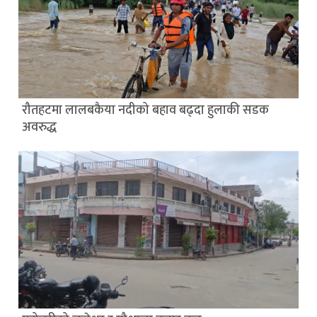
रौतहटमा लालबकैया नदीको बहाव बढ्दा हुलाकी सडक
अवरुद्ध