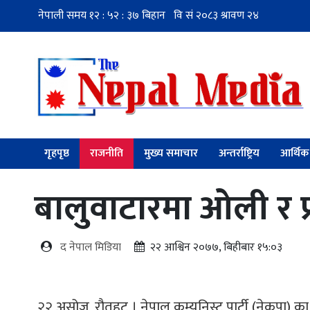
गृहपृष्ठ
राजनीति
मुख्य समाचार
अन्तर्राष्ट्रिय
आर्थिक
बालुवाटारमा ओली र 
द नेपाल मिडिया
२२ आश्विन २०७७, बिहीबार १५:०३
२२ असोज, रौतहट । नेपाल कम्युनिस्ट पार्टी (नेकपा) का