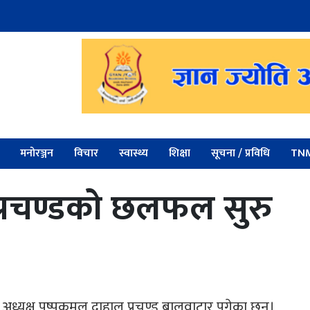
मनोरञ्जन
विचार
स्वास्थ्य
शिक्षा
सूचना / प्रविधि
TNM
प्रचण्डको छलफल सुरु
 अध्यक्ष पुष्पकमल दाहाल प्रचण्ड बालुवाटार पुगेका छन्।