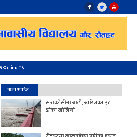
 Online TV
ताजा अपडेट
सप्तकोसीमा बाढी, ब्यारेजका २८
ढोका खोलियो
रौतहटमा लालबकैया नदीको बहाव