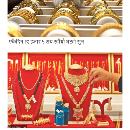
एकैदिन १२ हजार ५ सय रुपैयाँ घट्यो सुन