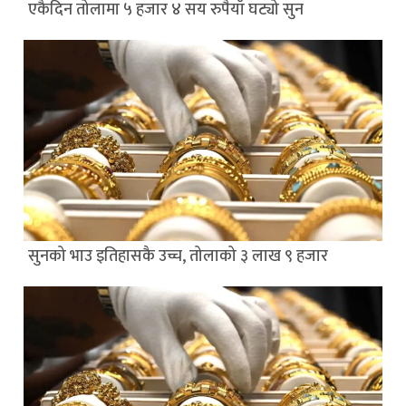
एकैदिन तोलामा ५ हजार ४ सय रुपैयाँ घट्यो सुन
सुनको भाउ इतिहासकै उच्च, तोलाको ३ लाख ९ हजार