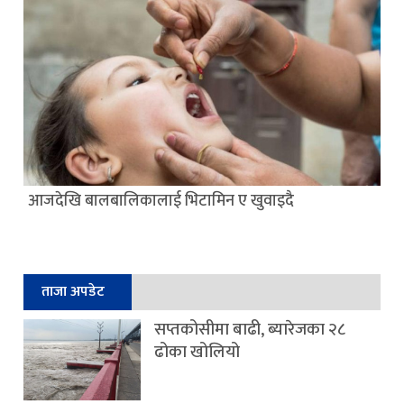
आजदेखि बालबालिकालाई भिटामिन ए खुवाइदै
ताजा अपडेट
सप्तकोसीमा बाढी, ब्यारेजका २८
ढोका खोलियो