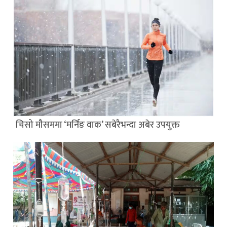
चिसो मौसममा ‘मर्निङ वाक’ सबेरैभन्दा अबेर उपयुक्त