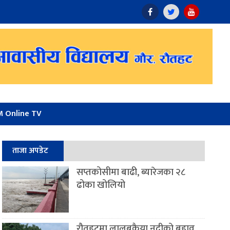
 Online TV
ताजा अपडेट
सप्तकोसीमा बाढी, ब्यारेजका २८
ढोका खोलियो
रौतहटमा लालबकैया नदीको बहाव