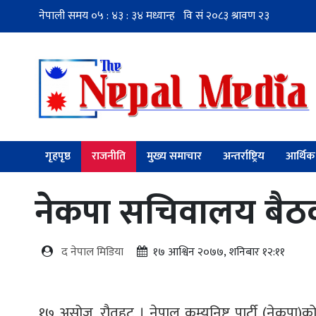
गृहपृष्ठ
राजनीति
मुख्य समाचार
अन्तर्राष्ट्रिय
आर्थिक
नेकपा सचिवालय बैठक
द नेपाल मिडिया
१७ आश्विन २०७७, शनिबार १२:११
१७ असोज, रौतहट । नेपाल कम्युनिष्ट पार्टी (नेकप