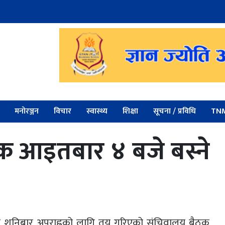
मनोरञ्जन
विचार
स्वास्थ्य
शिक्षा
सूचना / प्रविधि
TNM
 आइतबार ४ बजे बस्ने
ा)को शनिबार अपराह्नको लागि तय गरिएको संचिवालय बैठक