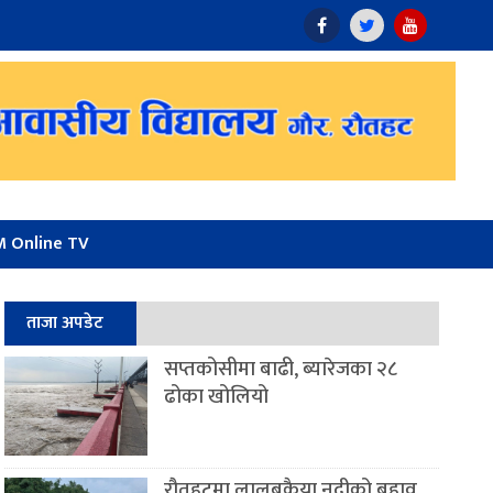
 Online TV
ताजा अपडेट
सप्तकोसीमा बाढी, ब्यारेजका २८
ढोका खोलियो
रौतहटमा लालबकैया नदीको बहाव