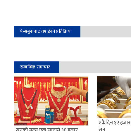
फेसबुकबाट तपाईको प्रतिक्रिया
सम्बन्धित समाचार
एकैदिन १२ हजार 
सुन
सुनको मूल्य एक सातामै ३६ हजार