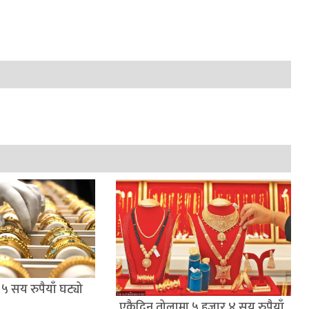
५ सय रुपैयाँ घट्यो
एकैदिन तोलामा ५ हजार ४ सय रुपैयाँ