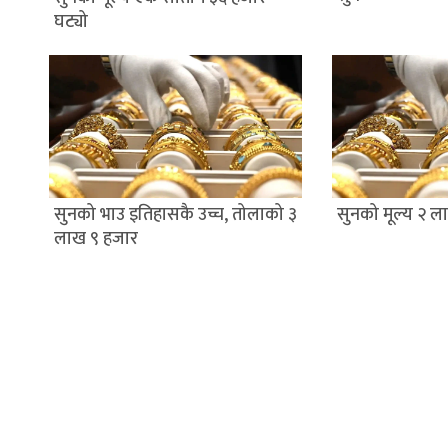
घट्यो
सुनको भाउ इतिहासकै उच्च, तोलाको ३
सुनको मूल्य २ ला
लाख ९ हजार