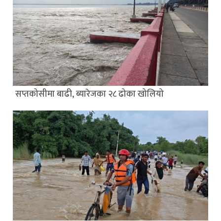
सप्तकोसीमा बाढी, ब्यारेजका २८ ढोका खोलियो