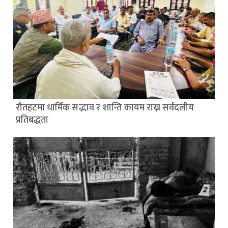
रौतहटमा धार्मिक सद्भाव र शान्ति कायम राख्न सर्वदलीय
प्रतिबद्धता