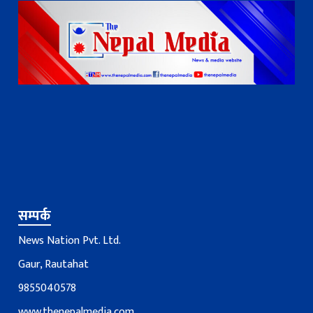
सम्पर्क
News Nation Pvt. Ltd.
Gaur, Rautahat
9855040578
www.thenepalmedia.com