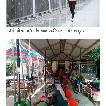
चिसो मौसममा ‘मर्निङ वाक’ सबेरैभन्दा अबेर उपयुक्त