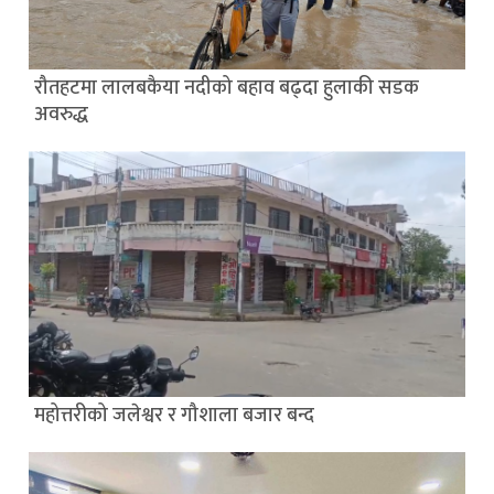
रौतहटमा लालबकैया नदीको बहाव बढ्दा हुलाकी सडक
अवरुद्ध
महोत्तरीको जलेश्वर र गौशाला बजार बन्द