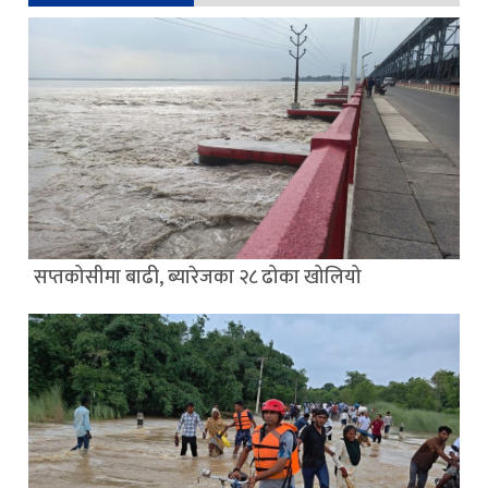
सप्तकोसीमा बाढी, ब्यारेजका २८ ढोका खोलियो