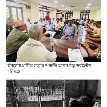
रौतहटमा धार्मिक सद्भाव र शान्ति कायम राख्न सर्वदलीय
प्रतिबद्धता