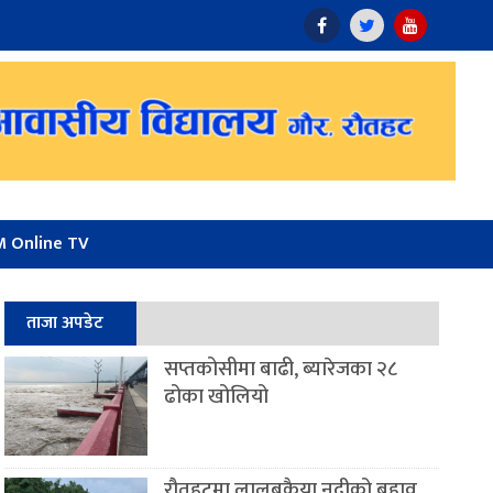
 Online TV
ताजा अपडेट
सप्तकोसीमा बाढी, ब्यारेजका २८
ढोका खोलियो
रौतहटमा लालबकैया नदीको बहाव