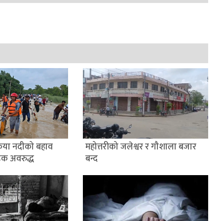
ैया नदीको बहाव
महोत्तरीको जलेश्वर र गौशाला बजार
डक अवरुद्ध
बन्द