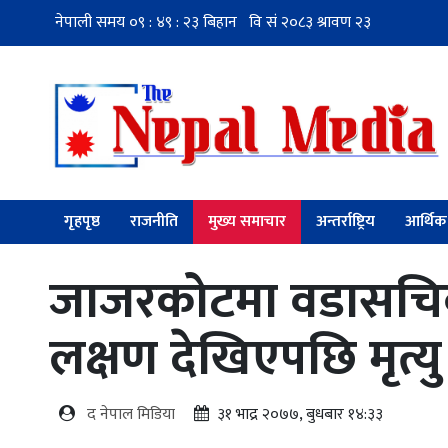
गृहपृष्ठ
राजनीति
मुख्य समाचार
अन्तर्राष्ट्रिय
आर्थिक
जाजरकोटमा वडासचिव
लक्षण देखिएपछि मृत्यु
द नेपाल मिडिया
३१ भाद्र २०७७, बुधबार १४:३३