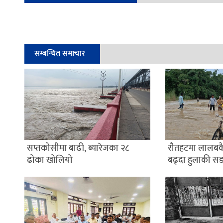
सम्बन्धित समाचार
सप्तकोसीमा बाढी, ब्यारेजका २८
रौतहटमा लालबक
ढोका खोलियो
बढ्दा हुलाकी स