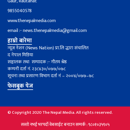
Gaur, Rautahat
9855040578
www.thenepalmedia.com
email :-
news.thenepalmedia@gmail.com
हाम्रो बारेमा
न्यूज नेशन (News Nation) प्रा.लि द्धारा संचालित
द नेपाल मिडिया
सञ्चालक तथा सम्पादक :- गौतम श्रेष्ठ
कम्पनी दर्ता नं. २३८४३०/०७७/०७८
सूचना तथा प्रसारण विभाग दर्ता नंं – २००४/०७७–७८
फेसबुक पेज
© Copyright 2020 The Nepal Media. All rights reserved.
सस्तो नभई भरपर्दाे वेबसाईट बनाउन सम्पर्क : ९८०१०३५९०५