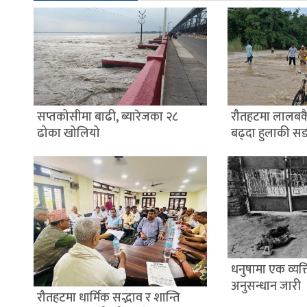
सप्तकोसीमा बाढी, ब्यारेजका २८
रौतहटमा लालबक
ढोका खोलियो
बढ्दा हुलाकी स
धनुषामा एक व्यक्त
अनुसन्धान जारी
रौतहटमा धार्मिक सद्भाव र शान्ति