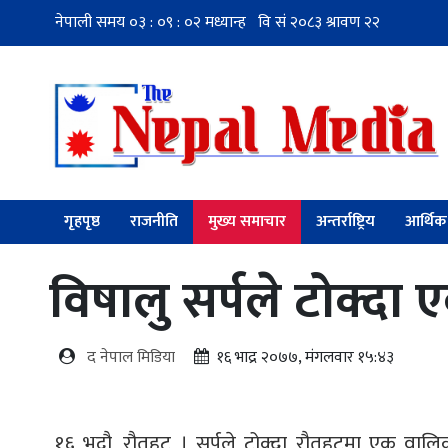
गृहपृष्ठ
राजनीति
मुख्य समाचार
अन्तर्राष्ट्रिय
आर्थिक
विषालु सर्पले टोक्दा 
द नेपाल मिडिया
१६ भाद्र २०७७, मंगलवार १५:४३
१६ भदौ, रौतहट । सर्पले टोक्दा रौतहटमा एक वाल