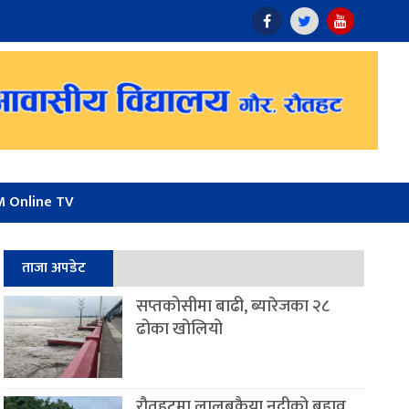
 Online TV
ताजा अपडेट
सप्तकोसीमा बाढी, ब्यारेजका २८
ढोका खोलियो
रौतहटमा लालबकैया नदीको बहाव