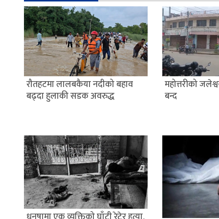
रौतहटमा लालबकैया नदीको बहाव
महोत्तरीको जलेश
बढ्दा हुलाकी सडक अवरुद्ध
बन्द
धनुषामा एक व्यक्तिको घाँटी रेटेर हत्या,