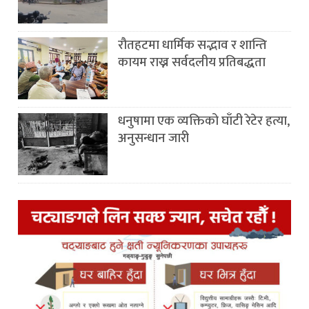
रौतहटमा धार्मिक सद्भाव र शान्ति
कायम राख्न सर्वदलीय प्रतिबद्धता
धनुषामा एक व्यक्तिको घाँटी रेटेर हत्या,
अनुसन्धान जारी