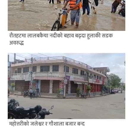
रौतहटमा लालबकैया नदीको बहाव बढ्दा हुलाकी सडक
अवरुद्ध
महोत्तरीको जलेश्वर र गौशाला बजार बन्द