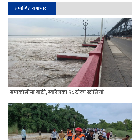
सम्बन्धित समाचार
सप्तकोसीमा बाढी, ब्यारेजका २८ ढोका खोलियो