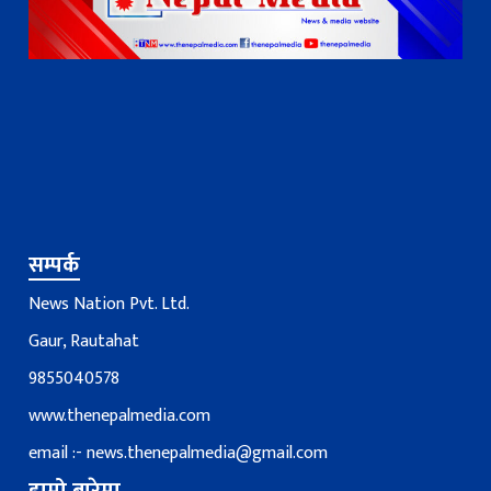
सम्पर्क
News Nation Pvt. Ltd.
Gaur, Rautahat
9855040578
www.thenepalmedia.com
email :-
news.thenepalmedia@gmail.com
हाम्रो बारेमा