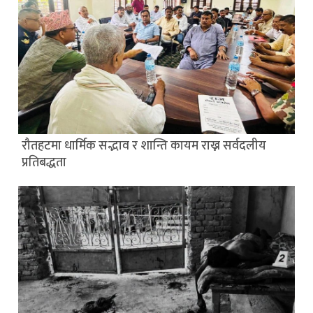
रौतहटमा धार्मिक सद्भाव र शान्ति कायम राख्न सर्वदलीय
प्रतिबद्धता