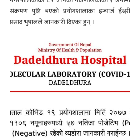
नगरपालिकाका ८ र जानकी गाउँपालिकाका १ जनामा
संक्रमण पुष्टि भएको प्रयोगशालाका इन्चार्ज ईश्वरी
प्रसाद भुषालले जानकारी दिएका हुन् ।