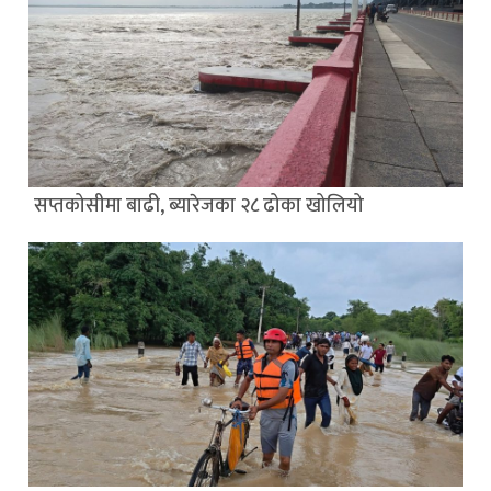
सप्तकोसीमा बाढी, ब्यारेजका २८ ढोका खोलियो