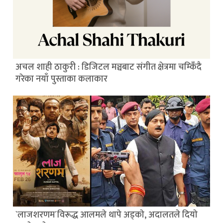
अचल शाही ठाकुरी : डिजिटल मञ्चबाट संगीत क्षेत्रमा चम्किँदै
गरेका नयाँ पुस्ताका कलाकार
`लाजशरणम´विरूद्ध आलमले थापे अड्काे, अदालतले दियाे