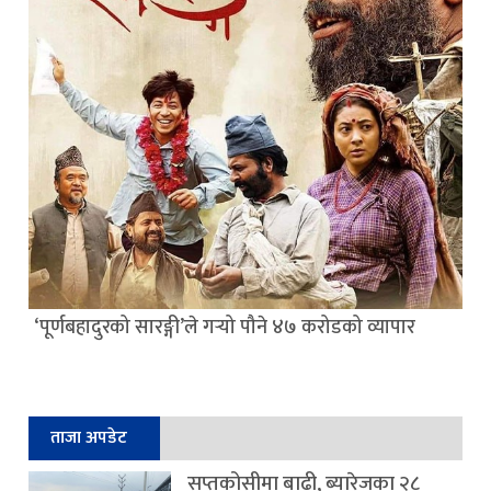
‘पूर्णबहादुरको सारङ्गी’ले गर्‍यो पौने ४७ करोडको व्यापार
ताजा अपडेट
सप्तकोसीमा बाढी, ब्यारेजका २८