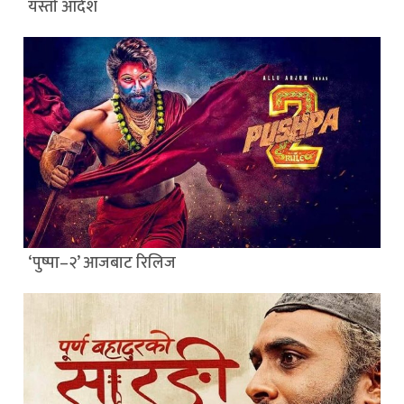
यस्ताे आदेश
‘पुष्पा–२’ आजबाट रिलिज