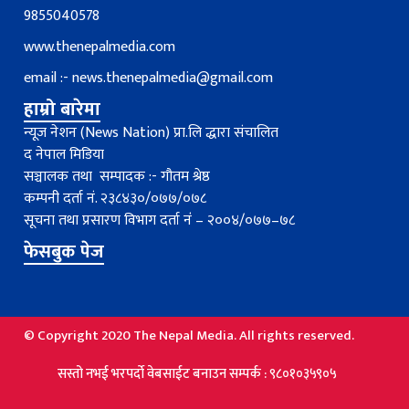
9855040578
www.thenepalmedia.com
email :-
news.thenepalmedia@gmail.com
हाम्रो बारेमा
न्यूज नेशन (News Nation) प्रा.लि द्धारा संचालित
द नेपाल मिडिया
सञ्चालक तथा सम्पादक :- गौतम श्रेष्ठ
कम्पनी दर्ता नं. २३८४३०/०७७/०७८
सूचना तथा प्रसारण विभाग दर्ता नंं – २००४/०७७–७८
फेसबुक पेज
© Copyright 2020 The Nepal Media. All rights reserved.
्तो नभई भरपर्दाे वेबसाईट बनाउन सम्पर्क : ९८०१०३५९०५