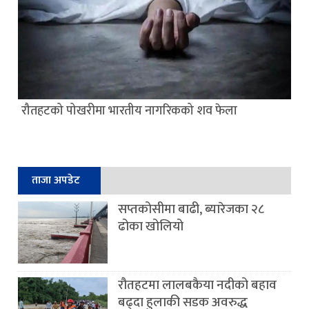
रौतहटको पोखरीमा भारतीय नागरिकको शव फेला
ताजा अपडेट
सप्तकोसीमा बाढी, ब्यारेजका २८
ढोका खोलियो
रौतहटमा लालबकैया नदीको बहाव
बढ्दा हुलाकी सडक अवरुद्ध