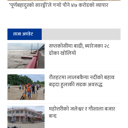
‘पूर्णबहादुरको सारङ्गी’ले गर्‍यो पौने ४७ करोडको व्यापार
ताजा अपडेट
सप्तकोसीमा बाढी, ब्यारेजका २८
ढोका खोलियो
रौतहटमा लालबकैया नदीको बहाव
बढ्दा हुलाकी सडक अवरुद्ध
महोत्तरीको जलेश्वर र गौशाला बजार
बन्द