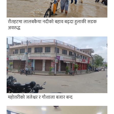
रौतहटमा लालबकैया नदीको बहाव बढ्दा हुलाकी सडक
अवरुद्ध
महोत्तरीको जलेश्वर र गौशाला बजार बन्द