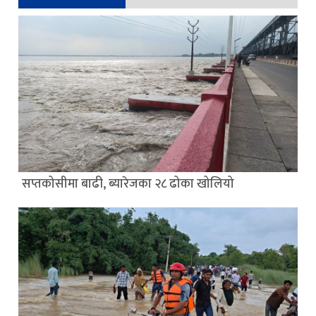
सप्तकोसीमा बाढी, ब्यारेजका २८ ढोका खोलियो