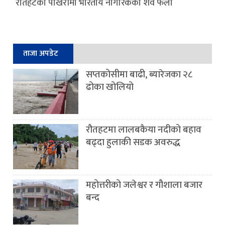
रौतहटको पोखरीमा भारतीय नागरिकको शव फेला
ताजा अपडेट
सप्तकोसीमा बाढी, ब्यारेजका २८
ढोका खोलियो
रौतहटमा लालबकैया नदीको बहाव
बढ्दा हुलाकी सडक अवरुद्ध
महोत्तरीको जलेश्वर र गौशाला बजार
बन्द