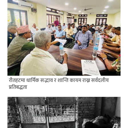
रौतहटमा धार्मिक सद्भाव र शान्ति कायम राख्न सर्वदलीय
प्रतिबद्धता