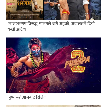
`लाजशरणम´विरूद्ध आलमले थापे अड्काे, अदालतले दियाे
यस्ताे आदेश
‘पुष्पा–२’ आजबाट रिलिज