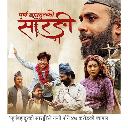
‘पूर्णबहादुरको सारङ्गी’ले गर्‍यो पौने ४७ करोडको व्यापार