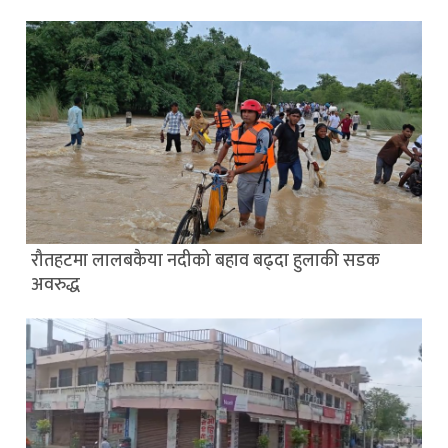
रौतहटमा लालबकैया नदीको बहाव बढ्दा हुलाकी सडक
अवरुद्ध