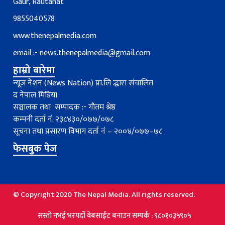
Gaur, Rautahat
9855040578
www.thenepalmedia.com
email :-
news.thenepalmedia@gmail.com
हाम्रो बारेमा
न्यूज नेशन (News Nation) प्रा.लि द्धारा संचालित
द नेपाल मिडिया
सञ्चालक तथा सम्पादक :- गौतम श्रेष्ठ
कम्पनी दर्ता नं. २३८४३०/०७७/०७८
सूचना तथा प्रसारण विभाग दर्ता नंं – २००४/०७७–७८
फेसबुक पेज
© Copyright 2020 The Nepal Media. All rights reserved.
सस्तो नभई भरपर्दाे वेबसाईट बनाउन सम्पर्क : ९८०१०३५९०५