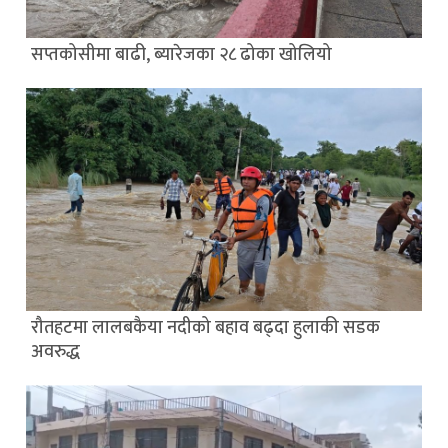
सप्तकोसीमा बाढी, ब्यारेजका २८ ढोका खोलियो
रौतहटमा लालबकैया नदीको बहाव बढ्दा हुलाकी सडक
अवरुद्ध