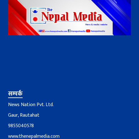
सम्पर्क
News Nation Pvt. Ltd.
Gaur, Rautahat
9855040578
www.thenepalmedia.com