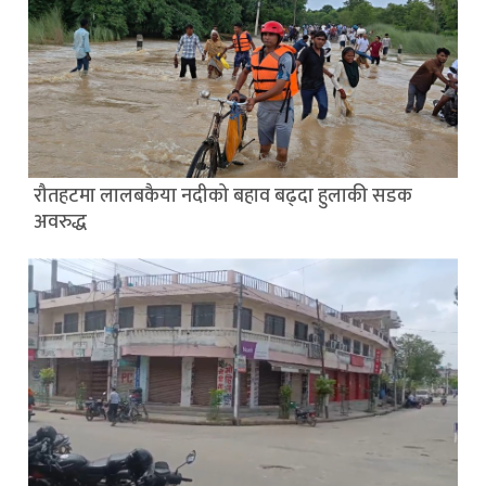
रौतहटमा लालबकैया नदीको बहाव बढ्दा हुलाकी सडक
अवरुद्ध