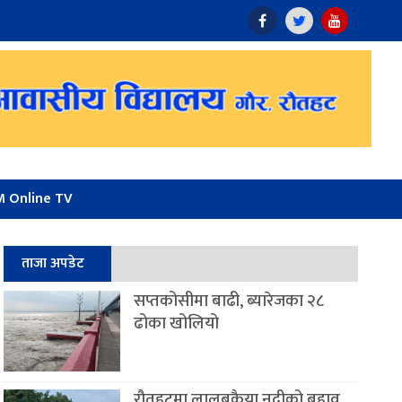
 Online TV
ताजा अपडेट
सप्तकोसीमा बाढी, ब्यारेजका २८
ढोका खोलियो
रौतहटमा लालबकैया नदीको बहाव