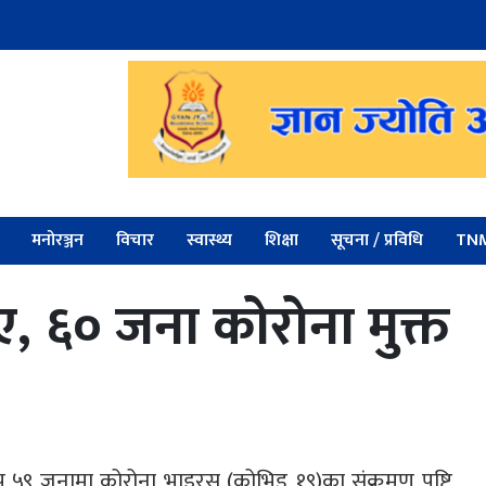
मनोरञ्जन
विचार
स्वास्थ्य
शिक्षा
सूचना / प्रविधि
TNM
, ६० जना कोरोना मुक्त
 ५९ जनामा कोरोना भाइरस (कोभिड १९)का संक्रमण पुष्टि