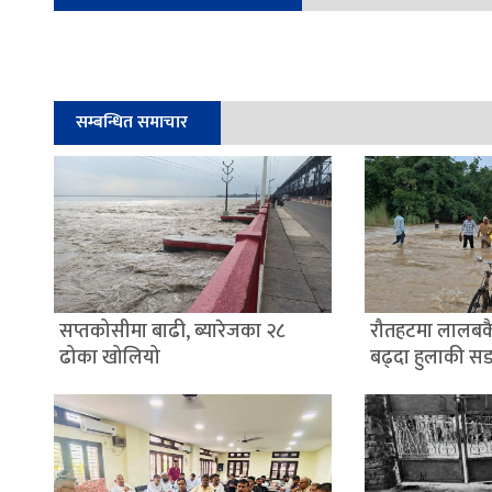
सम्बन्धित समाचार
सप्तकोसीमा बाढी, ब्यारेजका २८
रौतहटमा लालबक
ढोका खोलियो
बढ्दा हुलाकी स