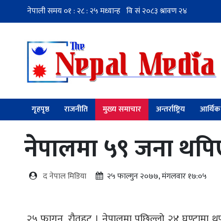
गृहपृष्ठ
राजनीति
मुख्य समाचार
अन्तर्राष्ट्रिय
आर्थिक
नेपालमा ५९ जना थपिए
द नेपाल मिडिया
२५ फाल्गुन २०७७, मंगलवार १७:०५
२५ फागुन, रौतहट । नेपालमा पछिल्लो २४ घण्टामा थप