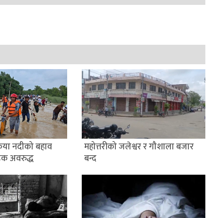
ैया नदीको बहाव
महोत्तरीको जलेश्वर र गौशाला बजार
डक अवरुद्ध
बन्द