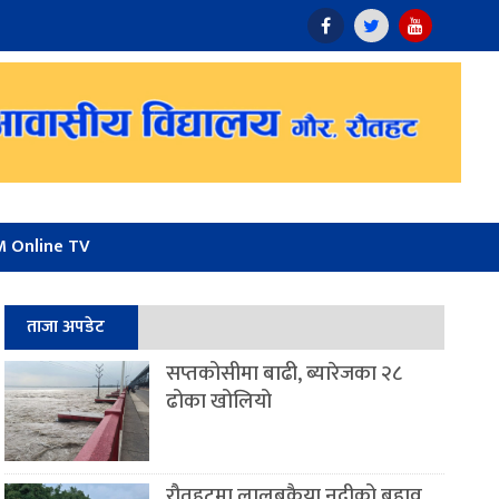
 Online TV
ताजा अपडेट
सप्तकोसीमा बाढी, ब्यारेजका २८
ढोका खोलियो
रौतहटमा लालबकैया नदीको बहाव