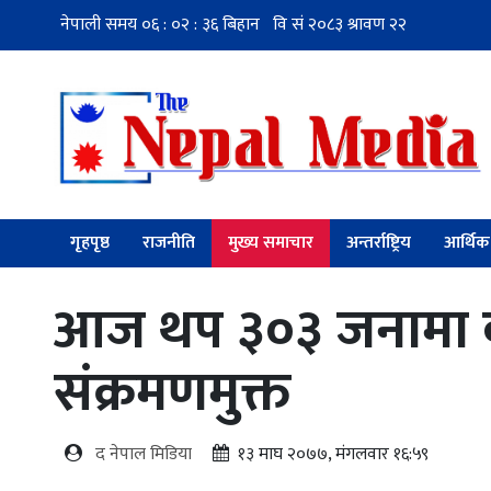
गृहपृष्ठ
राजनीति
मुख्य समाचार
अन्तर्राष्ट्रिय
आर्थिक
आज थप ३०३ जनामा कोर
संक्रमणमुक्त
द नेपाल मिडिया
१३ माघ २०७७, मंगलवार १६:५९