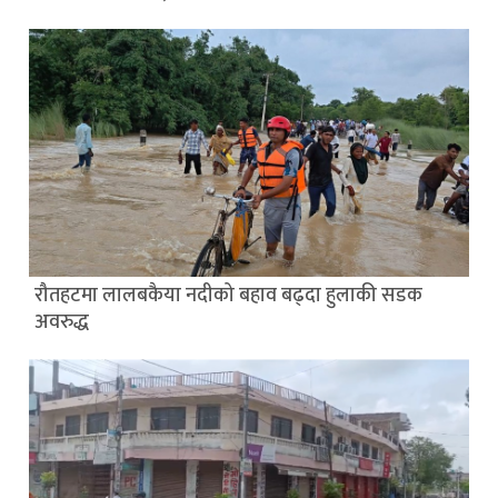
रौतहटमा लालबकैया नदीको बहाव बढ्दा हुलाकी सडक
अवरुद्ध