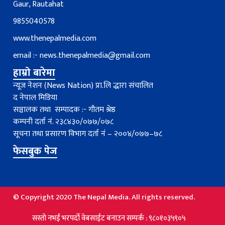
Gaur, Rautahat
9855040578
www.thenepalmedia.com
email :-
news.thenepalmedia@gmail.com
हाम्रो बारेमा
न्यूज नेशन (News Nation) प्रा.लि द्धारा संचालित
द नेपाल मिडिया
सञ्चालक तथा सम्पादक :- गौतम श्रेष्ठ
कम्पनी दर्ता नं. २३८४३०/०७७/०७८
सूचना तथा प्रसारण विभाग दर्ता नंं – २००४/०७७–७८
फेसबुक पेज
© Copyright 2020 The Nepal Media. All rights reserved.
तो नभई भरपर्दाे वेबसाईट बनाउन सम्पर्क : ९८०१०३५९०५