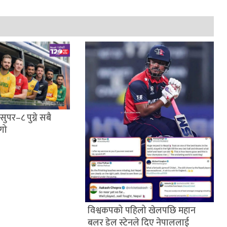
ुपर–८ पुग्ने सबै
ंगो
विश्वकपको पहिलो खेलपछि महान
बलर डेल स्टेनले दिए नेपाललाई