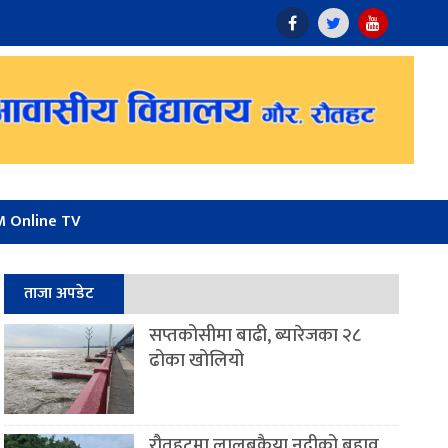
 Online TV
ताजा अपडेट
सप्तकोसीमा बाढी, ब्यारेजका २८
ढोका खोलियो
रौतहटमा लालबकैया नदीको बहाव