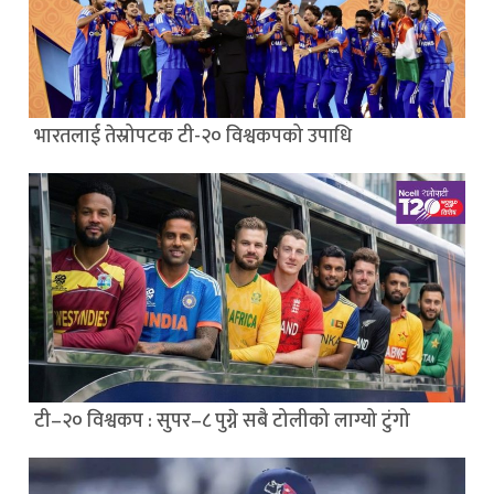
भारतलाई तेस्रोपटक टी-२० विश्वकपको उपाधि
टी–२० विश्वकप : सुपर–८ पुग्ने सबै टोलीको लाग्यो टुंगो